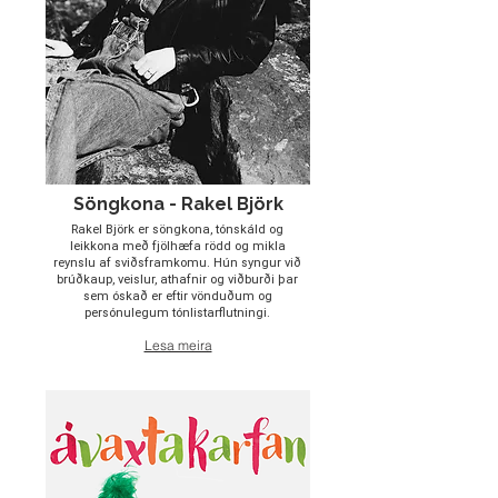
Söngkona - Rakel Björk
Rakel Björk er söngkona, tónskáld og
leikkona með fjölhæfa rödd og mikla
reynslu af sviðsframkomu. Hún syngur við
brúðkaup, veislur, athafnir og viðburði þar
sem óskað er eftir vönduðum og
persónulegum tónlistarflutningi.
Lesa meira