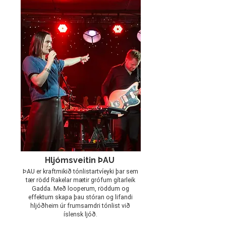
Hljómsveitin ÞAU
ÞAU er kraftmikið tónlistartvíeyki þar sem
tær rödd Rakelar mætir grófum gítarleik
Gadda. Með looperum, röddum og
effektum skapa þau stóran og lifandi
hljóðheim úr frumsamdri tónlist við
íslensk ljóð.