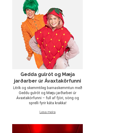
Gedda gulrót og Mæja
jarðarber úr Ávaxtakörfunni
Litrík og skemmtileg barnaskemmtun með
Geddu gulrót og Mæju jarðarberi úr
Ávaxtakörfunni – full af fjöri, söng og
sprelli fyrir káta krakka!
Lesa meira