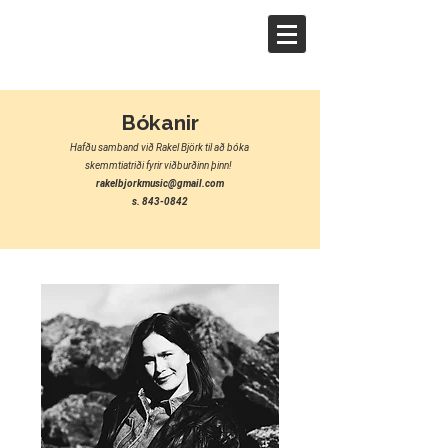
Bókanir
Hafðu samband við Rakel Björk til að bóka
skemmtiatriði fyrir viðburðinn þinn!
rakelbjorkmusic@gmail.com
s. 843-0842