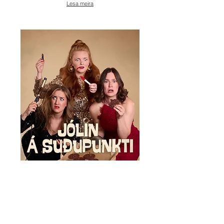
Lesa meira
Raddbandið syngur inn jólin
Þrjár þreyttar nútímamæður syngja inn
jólin með töfrandi samhljómi, gleði og